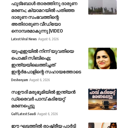
ഫുട്‌ബോൾ താരത്തിനു ദാരുണ
മരണം; ക്യാമറയിൽ പതിഞ്ഞ
ദാരുണ സംഭവത്തിന്റെ
അതിദാരുണ വീഡിയോ
നൊമ്പരമാകുന്നു |VIDEO
Latest
Viral News
August 6, 2026
യുഎഇയിൽ നിന്ന് യുവതിയെ
പൊക്കി സിബിഐ;
ഇന്ത്യയിലെത്തിച്ചത്
ഇന്റർപോളിന്റെ സഹായത്തോടെ
Desheeyam
August 6, 2026
സഊദി മരുഭൂമിയിൽ ഇന്ത്യൻ
ഡ്രൈവർ പാമ്പ് കടിയേറ്റ്
മരണപ്പെട്ടു
Gulf
Latest
Saudi
August 6, 2026
ഈ ഘട്ടത്തിൽ രാഷ്ട്രീയ പാർട്ടി