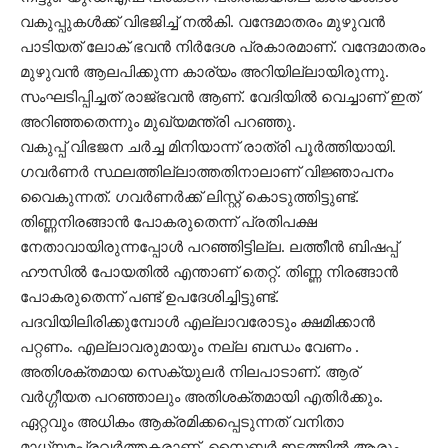
വകുപ്പുകൾക്ക് വിഭജിച്ച് നൽകി. വന്ദേമാതരം മുഴുവൻ
പാടിയത് ലോക് ഭവൻ നിർദേശ പ്രകാരമാണ്. വന്ദേമാതരം
മുഴുവൻ ആലപിക്കുന്ന കാര്യം അറിയില്ലായിരുന്നു.
സംഘടിപ്പിച്ചത് രാജ്ഭവൻ ആണ്. വേദിയിൽ വെച്ചാണ് ഇത്
അറിഞ്ഞതെന്നും മുഖ്യമന്ത്രി പറഞ്ഞു.
വകുപ്പ് വിഭജന ചർച്ച മിനിയാന്ന് രാത്രി പൂർത്തിയായി.
ഗവർണർ സ്ഥലത്തില്ലാത്തതിനാലാണ് വിജ്ഞാപനം
വൈകുന്നത്. ഗവർണർക്ക് ലിസ്റ്റ് കൊടുത്തിട്ടുണ്ട്.
തിണ്ണനിരങ്ങാൻ പോകരുതെന്ന് പ്രതിപക്ഷ
നേതാവായിരുന്നപ്പോൾ പറഞ്ഞിട്ടില്ല. ലത്തീൻ ബിഷപ്പ്
ഹൗസിൽ പോയതിൽ എന്താണ് തെറ്റ്. തിണ്ണ നിരങ്ങാൻ
പോകരുതെന്ന് പണ്ട് ഉപദേശിച്ചിട്ടുണ്ട്.
പദവിയിലിരിക്കുമ്പോൾ എല്ലാവരോടും ക്ഷമിക്കാൻ
പറ്റണം. എല്ലാവരുമായും നല്ല ബന്ധം വേണം .
അതിശക്തമായ സെക്യുലർ നിലപാടാണ്. ആര്
വർഗ്ഗീയത പറഞ്ഞാലും അതിശക്തമായി എതിർക്കും.
ഏറ്റവും അധികം ആക്രമിക്കപ്പെടുന്നത് വനിതാ
മാധ്യമപ്രവർത്തകരാണ്. സൈബർ ഇടത്തിൽ ആരും