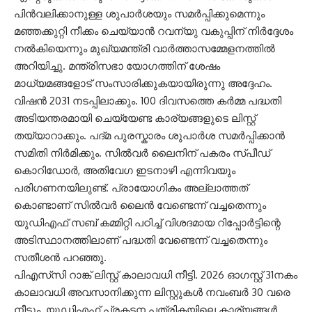
പിൻവലിക്കാനുള്ള ശുപാർശയും സമർപ്പിക്കുമെന്നും
മഞ്ഞക്കുറ്റി നീക്കം ചെയ്യാൻ റവന്യു വകുപ്പിന് നിർദ്ദേശം
നൽകിയെന്നും മുഖ്യമന്ത്രി വാർത്താസമ്മേളനത്തിൽ
അറിയിച്ചു. മന്ത്രിസഭാ യോ​ഗത്തിന് ശേഷം
മാധ്യമങ്ങളോട് സംസാരിക്കുകയായിരുന്നു അദ്ദേഹം.
വിഷൻ 2031 നടപ്പിലാക്കും. 100 ദിവസത്തെ കർമ്മ പദ്ധതി
അടിയന്തരമായി ചെയ്യേണ്ട കാര്യങ്ങളുടെ ലിസ്റ്റ്
തയ്യാറാക്കും. പദ്മ പുരസ്കാരം ശുപാർശ സമർപ്പിക്കാൻ
സമിതി നിർമിക്കും. സിൽവർ ലൈനിന് പകരം സ്പീഡ്
കൊറിഡോർ, അതിവേഗ ഇടനാഴി എന്നിവയും
പരിഗണനയിലുണ്ട്. പ്രായോഗികം അല്ലാത്തത്
കൊണ്ടാണ് സിൽവർ ലൈൻ വേണ്ടെന്ന് വച്ചതെന്നും
യുഡിഎഫ് സബ് കമ്മിറ്റി പഠിച്ച് വിശദമായ റിപ്പോർട്ടിന്റെ
അടിസ്ഥാനത്തിലാണ് പദ്ധതി വേണ്ടെന്ന് വച്ചതെന്നും
സതീശൻ പറഞ്ഞു.
പിഎസ്‍സി റാങ്ക് ലിസ്റ്റ് കാലാവധി നീട്ടി. 2026 ഓഗസ്റ്റ് 31നകം
കാലാവധി അവസാനിക്കുന്ന ലിസ്റ്റുകൾ നവംബർ 30 വരെ
നീട്ടും. യുഡിഎഫ് പ്രകടന പത്രികയിലെ കാര്യങ്ങൾ