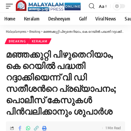
Aa
Font
Resizer
Home
Keralam
Desheeyam
Gulf
Viral News
Sau
Malayalampress
>
Breaking
>
മഞ്ഞക്കുറ്റി പിഴുതെറിയാം, കെ റെയിൽ പദ്ധതി റദ്ദാക്കിയെന്ന് വി ഡി സതീശന്‍റെ പ്രഖ്യാപനം; പൊലീസ് കേസുകൾ പിൻവലിക്കാനും ശുപാർശ
BREAKING
KERALAM
മഞ്ഞക്കുറ്റി പിഴുതെറിയാം,
കെ റെയിൽ പദ്ധതി
റദ്ദാക്കിയെന്ന് വി ഡി
സതീശന്‍റെ പ്രഖ്യാപനം;
പൊലീസ് കേസുകൾ
പിൻവലിക്കാനും ശുപാർശ
1 Min Read