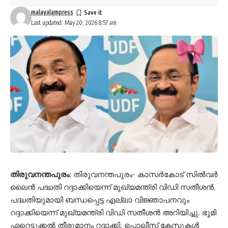
malayalampress
Last updated: May 20, 2026 8:57 am
തിരുവനന്തപുരം:
തിരുവനന്തപുരം- കാസർകോട് സിൽവർ
ലൈൻ പദ്ധതി റദ്ദാക്കിയെന്ന് മുഖ്യമന്ത്രി വിഡി സതീശൻ.
പദ്ധതിയുമായി ബന്ധപ്പെട്ട എല്ലാ വിജ്ഞാപനവും
റദ്ദാക്കിയെന്ന് മുഖ്യമന്ത്രി വിഡി സതീശൻ അറിയിച്ചു. ഭൂമി
ഏറ്റെടുക്കൽ തീരുമാനം റദ്ദാക്കി. പൊലീസ് കേസുകൾ