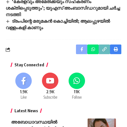
‘കേരളവും അമേരിക്കയും സഹകരണം
ശക്തിപ്പെടുത്തും’; യുഎസ് അംബാസിഡറുമായി ചർച്ച
നടത്തി
ട്രംപിന്റെ മരുമകൻ കൊച്ചിയിൽ; ആലപ്പുഴയിൽ
വള്ളംകളി കാണും
Stay Connected
1.9K
2.9K
11K
Like
Subscribe
Follow
Latest News
അബോധാവസ്ഥയിൽ