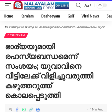
Aa
Font
Resizer
Home
Keralam
Desheeyam
Gulf
Viral News
Sau
Malayalampress
>
Desheeyam
>
ഭാര്യയുമായി രഹസ്യബന്ധമെന്ന് സംശയം; യുവാവിനെ വീട്ടിലേക്ക് വിളിച്ചുവരുത്തി കഴുത്തറുത്ത് കൊലപ്പെടുത്തി
DESHEEYAM
ഭാര്യയുമായി
രഹസ്യബന്ധമെന്ന്
സംശയം; യുവാവിനെ
വീട്ടിലേക്ക് വിളിച്ചുവരുത്തി
കഴുത്തറുത്ത്
കൊലപ്പെടുത്തി
1 Min Read