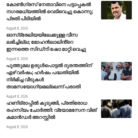
കോണ്‍ഗ്രസ് നേതാവിനെ പട്ടാപ്പകല്‍
നഗരമധ്യത്തില്‍ വെടിവെച്ചു കൊന്നു;
പ്രതി പിടിയില്‍
August 8, 2026
ഓസ്‌ട്രേലിയയിലേക്കുള്ള വീസ
ലഭിച്ചില്ല; മോഹൻലാലിൻ്റെ
ഇന്നത്തെ സിഡ്നി ഷോ മാറ്റി വെച്ചു
August 8, 2026
പുത്തുമല ഉരുള്‍പൊട്ടല്‍ ദുരന്തത്തിന്
ഏഴ് വര്‍ഷം; ഹര്‍ഷം പദ്ധതിയില്‍
നിര്‍മിച്ച വീടുകള്‍
താമസയോഗ്യമല്ലെന്ന് പരാതി
August 8, 2026
ഹണിട്രാപ്പിൽ കുടുങ്ങി, പ്രതിരോധ
രഹസ്യം ചോർത്തി: വ്യോമസേന വിങ്
കമാൻഡർ അറസ്റ്റിൽ
August 8, 2026