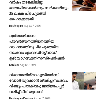
വർഷം തടങ്കലിലിട്ടു;
മാതാപിതാക്കൾക്കും സർക്കാരിനും
25 ലക്ഷം പിഴ ചുമത്തി
ഹൈക്കോടതി
Desheeyam
August 7, 2026
ദുരിതാശ്വാസ
പ്രവർത്തനത്തിനെത്തിയ
വാഹനത്തിനു പിഴ ചുമത്തിയ
സംഭവം: എംവിഡി സ്ക്വാഡ്
ഉദ്യോഗസ്ഥന് സസ്പെൻഷൻ
Keralam
August 7, 2026
വിമാനത്തിൻ്റെ എമർജൻസി
ഡോർ തുറക്കാൻ ശ്രമിച്ച സംഭവം:
വീണ്ടും പരാക്രമം; ജാമ്യപേപ്പർ
വലിച്ച് കീറി യുവാവ്
Desheeyam
Keralam
August 7, 2026