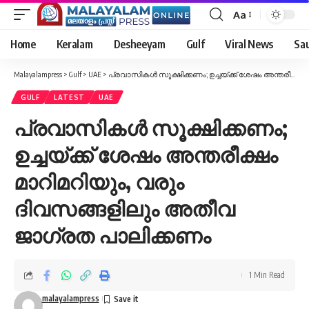
Aa
Font
Resizer
Home
Keralam
Desheeyam
Gulf
Viral News
Sau
Malayalampress
>
Gulf
>
UAE
>
പ്രവാസികൾ സൂക്ഷിക്കണം; ഉച്ചയ്‌ക്ക് ശേഷം അന്തരീക്ഷം മാറിമറിയും, വരും ദിവസങ്ങളിലും അതീവ ജാഗ്രത പാലിക്കണം
GULF
LATEST
UAE
പ്രവാസികൾ സൂക്ഷിക്കണം;
ഉച്ചയ്‌ക്ക് ശേഷം അന്തരീക്ഷം
മാറിമറിയും, വരും
ദിവസങ്ങളിലും അതീവ
ജാഗ്രത പാലിക്കണം
1 Min Read
malayalampress