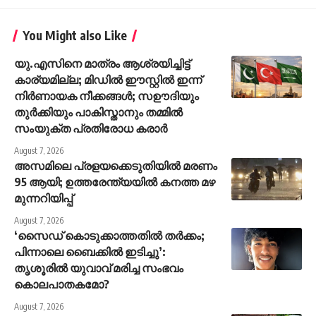
You Might also Like
യു.എസിനെ മാത്രം ആശ്രയിച്ചിട്ട്
കാര്യമില്ല; മിഡില്‍ ഈസ്റ്റില്‍ ഇന്ന്
നിര്‍ണായക നീക്കങ്ങള്‍; സഊദിയും
തുര്‍ക്കിയും പാകിസ്താനും തമ്മില്‍
സംയുക്ത പ്രതിരോധ കരാര്‍
August 7, 2026
അസമിലെ പ്രളയക്കെടുതിയില്‍ മരണം
95 ആയി; ഉത്തരേന്ത്യയില്‍ കനത്ത മഴ
മുന്നറിയിപ്പ്
August 7, 2026
‘സൈ‍ഡ് കൊടുക്കാത്തതിൽ തർക്കം;
പിന്നാലെ ബൈക്കിൽ ഇടിച്ചു’:
തൃശൂരിൽ യുവാവ് മരിച്ച സംഭവം
കൊലപാതകമോ?
August 7, 2026