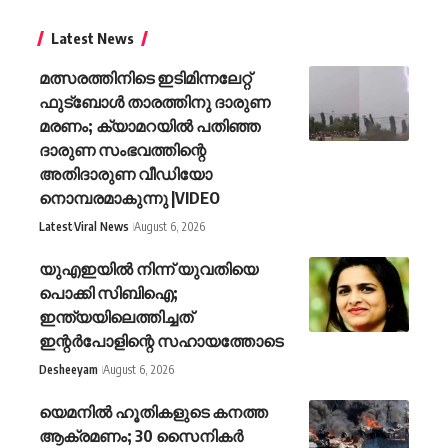
Latest News
മത്സരത്തിനിടെ ഇടിമിന്നലേറ്റ്
ഫുട്‌ബോൾ താരത്തിനു ദാരുണ
മരണം; ക്യാമറയിൽ പതിഞ്ഞ
ദാരുണ സംഭവത്തിന്റെ
അതിദാരുണ വീഡിയോ
നൊമ്പരമാകുന്നു |VIDEO
Latest
Viral News
August 6, 2026
യുഎഇയിൽ നിന്ന് യുവതിയെ
പൊക്കി സിബിഐ;
ഇന്ത്യയിലെത്തിച്ചത്
ഇന്റർപോളിന്റെ സഹായത്തോടെ
Desheeyam
August 6, 2026
യെമനില്‍ ഹൂതികളുടെ കനത്ത
ആക്രമണം; 30 സൈനികര്‍