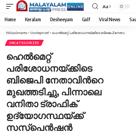
Aa
Font
Resizer
Home
Keralam
Desheeyam
Gulf
Viral News
Sau
Malayalampress
>
Uncategorized
>
ഹെൽമെറ്റ് പരിശോധനയ്ക്കിടെ ബിജെപി നേതാവിന്‍റെ മുഖത്തടിച്ചു, പിന്നാലെ വനിതാ ട്രാഫിക് ഉദ്യോഗസ്ഥയ്ക്ക് സസ്‌പെൻഷൻ
UNCATEGORIZED
ഹെൽമെറ്റ്
പരിശോധനയ്ക്കിടെ
ബിജെപി നേതാവിന്‍റെ
മുഖത്തടിച്ചു, പിന്നാലെ
വനിതാ ട്രാഫിക്
ഉദ്യോഗസ്ഥയ്ക്ക്
സസ്‌പെൻഷൻ