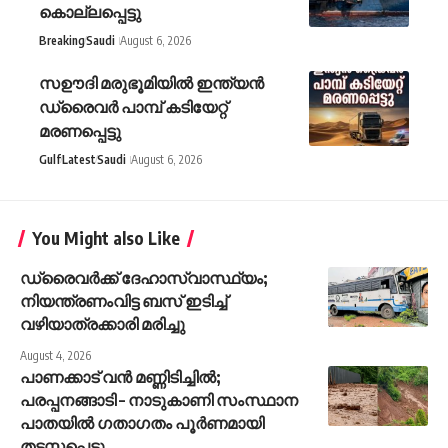
കൊല്ലപ്പെട്ടു
Breaking
Saudi
August 6, 2026
സഊദി മരുഭൂമിയിൽ ഇന്ത്യൻ
ഡ്രൈവർ പാമ്പ് കടിയേറ്റ്
മരണപ്പെട്ടു
Gulf
Latest
Saudi
August 6, 2026
You Might also Like
ഡ്രൈവർക്ക് ദേഹാസ്വാസ്ഥ്യം;
നിയന്ത്രണംവിട്ട ബസ് ഇടിച്ച്
വഴിയാത്രക്കാരി മരിച്ചു
August 4, 2026
പാണക്കാട് വൻ മണ്ണിടിച്ചിൽ;
പരപ്പനങ്ങാടി – നാടുകാണി സംസ്ഥാന
പാതയിൽ ഗതാഗതം പൂർണമായി
തടസ്സപ്പെട്ടു