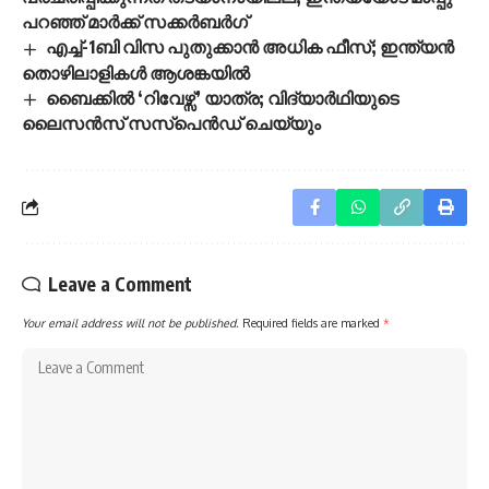
പറഞ്ഞ് മാർക്ക് സക്കർബർഗ്
എച്ച്-1ബി വിസ പുതുക്കാൻ അധിക ഫീസ്; ഇന്ത്യൻ
തൊഴിലാളികൾ ആശങ്കയിൽ
ബൈക്കിൽ ‘റിവേഴ്സ്’ യാത്ര; വിദ്യാർഥിയുടെ
ലൈസൻസ് സസ്പെൻഡ് ചെയ്യും
Leave a Comment
Your email address will not be published.
Required fields are marked
*