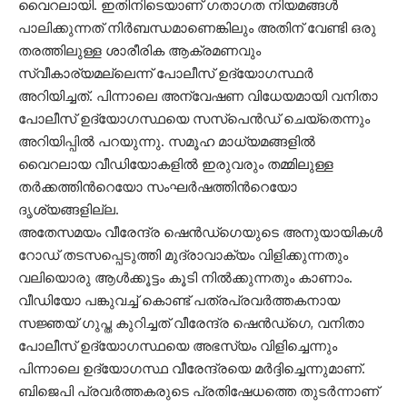
വൈറലായി. ഇതിനിടെയാണ് ഗതാഗത നിയമങ്ങൾ
പാലിക്കുന്നത് നിർബന്ധമാണെങ്കിലും അതിന് വേണ്ടി ഒരു
തരത്തിലുള്ള ശാരീരിക ആക്രമണവും
സ്വീകാര്യമല്ലെന്ന് പോലീസ് ഉദ്യോഗസ്ഥർ
അറിയിച്ചത്. പിന്നാലെ അന്വേഷണ വിധേയമായി വനിതാ
പോലീസ് ഉദ്യോഗസ്ഥയെ സസ്പെന്‍ഡ് ചെയ്തെന്നും
അറിയിപ്പിൽ പറയുന്നു. സമൂഹ മാധ്യമങ്ങളിൽ
വൈറലായ വീഡിയോകളിൽ ഇരുവരും തമ്മിലുള്ള
തർക്കത്തിന്‍റെയോ സംഘർഷത്തിന്‍റെയോ
ദൃശ്യങ്ങളില്ല.
അതേസമയം വീരേന്ദ്ര ഷെൻഡ്‌ഗെയുടെ അനുയായികൾ
റോഡ് തടസപ്പെടുത്തി മുദ്രാവാക്യം വിളിക്കുന്നതും
വലിയൊരു ആൾക്കൂട്ടം കൂടി നിൽക്കുന്നതും കാണാം.
വീഡിയോ പങ്കുവച്ച് കൊണ്ട് പത്രപ്രവർ‍ത്തകനായ
സജ്ഞയ് ഗുപ്ത കുറിച്ചത് വീരേന്ദ്ര ഷെൻഡ്‌ഗെ, വനിതാ
പോലീസ് ഉദ്യോഗസ്ഥയെ അഭസ്യം വിളിച്ചെന്നും
പിന്നാലെ ഉദ്യോഗസ്ഥ വീരേന്ദ്രയെ മർദ്ദിച്ചെന്നുമാണ്.
ബിജെപി പ്രവ‍ർത്തകരുടെ പ്രതിഷേധത്തെ തുടർന്നാണ്