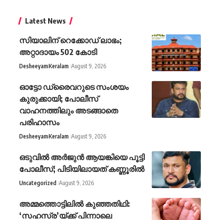
Latest News
സിയാലിന് റെക്കോഡ് ലാഭം;
അറ്റാദായം 502 കോടി
Desheeyam
Keralam
August 9, 2026
ഓട്ടോ ഡ്രൈവറുടെ സംശയം
കുരുക്കായി; പോലീസ്
വാഹനത്തിലും അടങ്ങാതെ
പരിഹാസം
Desheeyam
Keralam
August 9, 2026
ഒടുവിൽ അർജുൻ ആയങ്കിയെ പൂട്ടി
പോലീസ്; പിടിയിലായത് കണ്ണൂരിൽ
Uncategorized
August 9, 2026
അമ്മത്തൊട്ടിലിൽ കുഞ്ഞതിഥി:
‘സഹസ്ര’യ്ക്ക് പിന്നാലെ