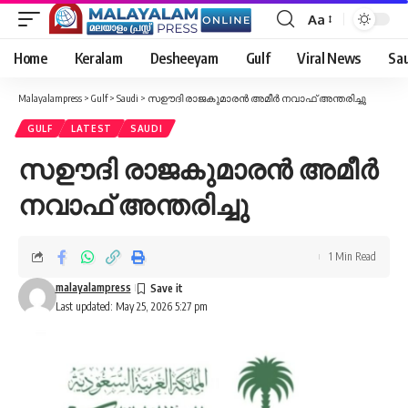
Aa
Font
Resizer
Home
Keralam
Desheeyam
Gulf
Viral News
Sau
Malayalampress
>
Gulf
>
Saudi
>
സഊദി രാജകുമാരൻ അമീർ നവാഫ് അന്തരിച്ചു
GULF
LATEST
SAUDI
സഊദി രാജകുമാരൻ അമീർ
നവാഫ് അന്തരിച്ചു
1 Min Read
malayalampress
Last updated: May 25, 2026 5:27 pm