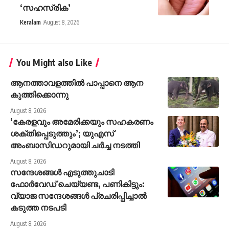
‘സഹസ്രിക’
Keralam
August 8, 2026
You Might also Like
ആനത്താവളത്തില്‍ പാപ്പാനെ ആന
കുത്തിക്കൊന്നു
August 8, 2026
‘കേരളവും അമേരിക്കയും സഹകരണം
ശക്തിപ്പെടുത്തും’; യുഎസ്
അംബാസിഡറുമായി ചർച്ച നടത്തി
August 8, 2026
സന്ദേശങ്ങൾ എടുത്തുചാടി
ഫോർവേഡ് ചെയ്യണ്ട, പണികിട്ടും:
വ്യാജ സന്ദേശങ്ങൾ പ്രചരിപ്പിച്ചാൽ
കടുത്ത നടപടി
August 8, 2026