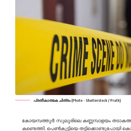
പ്രതീകാത്മക ചിത്രം (Photo - Shutterstock / Prath)
കോയമ്പത്തൂർ: സുലൂരിലെ കണ്ണമ്പാളയം തടാകത്ത
കണ്ടെത്തി. പെൺകുട്ടിയെ തട്ടിക്കൊണ്ടുപോയി കൊ