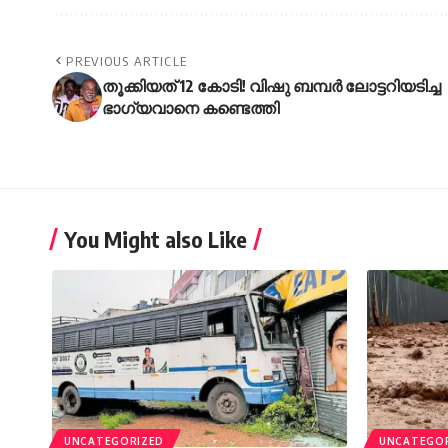
PREVIOUS ARTICLE
തൂക്കിയത് 12 കോടി! വിഷു ബമ്പർ ലോട്ടറിയടിച്ച
ഭാ​ഗ്യവാനെ കണ്ടെത്തി
You Might also Like
UNCATEGORIZED
UNCATEGO