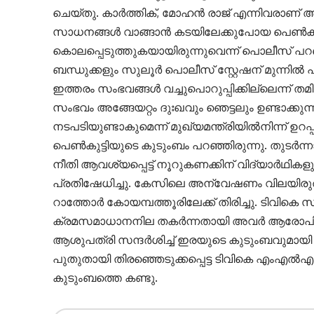
ചെയ്തു. കാർത്തിക്, മോഹൻ രാജ് എന്നിവരാണ് അറ
സാധനങ്ങൾ വാങ്ങാൻ കടയിലേക്കുപോയ പെൺകുട്ട
കൊലപ്പെടുത്തുകയായിരുന്നുവെന്ന് പൊലീസ് പറഞ
ബന്ധുക്കളും സുലൂർ പൊലീസ് സ്റ്റേഷന് മുന്നിൽ പ
ഇത്തരം സംഭവങ്ങൾ വച്ചുപൊറുപ്പിക്കില്ലെന്ന് തമി
സംഭവം അങ്ങേയറ്റം ദുഃഖവും ഞെട്ടലും ഉണ്ടാക്ക
നടപടിയുണ്ടാകുമെന്ന് മുഖ്യമന്ത്രിയിൽനിന്ന് ഉറപ്പ
പെൺകുട്ടിയുടെ കുടുംബം പറഞ്ഞിരുന്നു. തുടർന്
നീതി ആവശ്യപ്പെട്ട് നൂറുകണക്കിന് വിദ്യാർഥിക
പ്രതിഷേധിച്ചു. കേസിലെ അന്വേഷണം വിലയിരുത്തു
റാത്തോർ കോയമ്പത്തൂരിലേക്ക് തിരിച്ചു. ടിവിക
ക്രമസമാധാനനില തകർന്നതായി അവർ ആരോപിച്ചു. ത
ആശുപത്രി സന്ദർശിച്ച് ഇരയുടെ കുടുംബവുമായി ക
പുതുതായി തിരഞ്ഞെടുക്കപ്പെട്ട ടിവികെ എംഎ
കുടുംബത്തെ കണ്ടു.