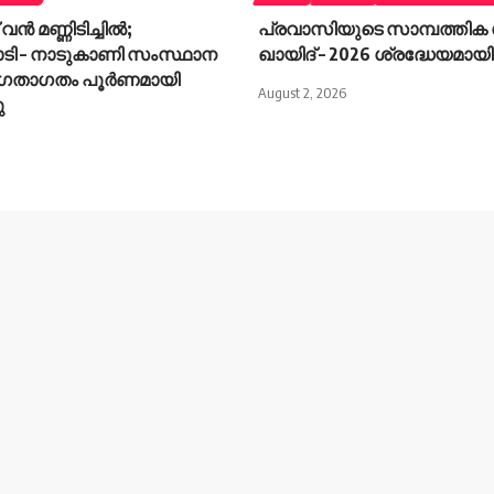
വൻ മണ്ണിടിച്ചിൽ;
പ്രവാസിയുടെ സാമ്പത്തിക ശ
ാടി – നാടുകാണി സംസ്ഥാന
ഖായിദ് – 2026 ശ്രദ്ധേയമായി
ഗതാഗതം പൂർണമായി
August 2, 2026
ു