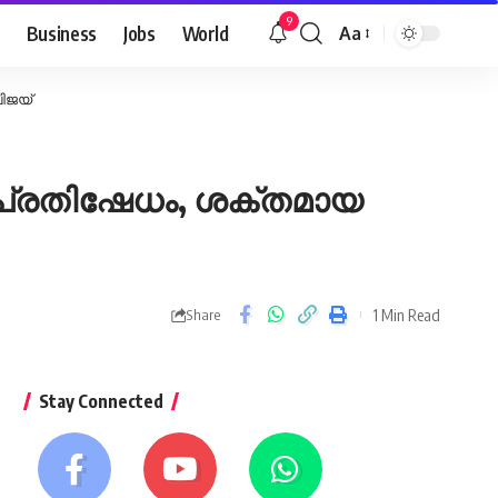
9
Business
Jobs
World
Aa
Font
Resizer
ിജയ്
 പ്രതിഷേധം, ശക്തമായ
1 Min Read
Share
Stay Connected