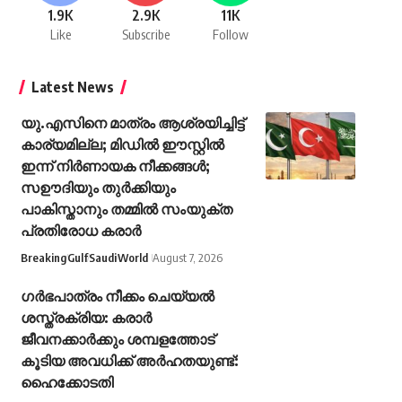
1.9K
2.9K
11K
Like
Subscribe
Follow
Latest News
യു.എസിനെ മാത്രം ആശ്രയിച്ചിട്ട്
കാര്യമില്ല; മിഡില്‍ ഈസ്റ്റില്‍
ഇന്ന് നിര്‍ണായക നീക്കങ്ങള്‍;
സഊദിയും തുര്‍ക്കിയും
പാകിസ്താനും തമ്മില്‍ സംയുക്ത
പ്രതിരോധ കരാര്‍
Breaking
Gulf
Saudi
World
August 7, 2026
ഗർഭപാത്രം നീക്കം ചെയ്യൽ
ശസ്ത്രക്രിയ: കരാർ
ജീവനക്കാർക്കും ശമ്പളത്തോട്
കൂടിയ അവധിക്ക് അർഹതയുണ്ട്:
ഹൈക്കോടതി