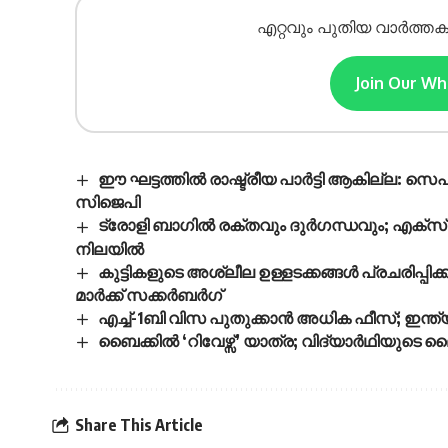
എറ്റവും പുതിയ വാർത്തക
Join Our W
ഈ ഘട്ടത്തിൽ രാഷ്ട്രീയ പാർട്ടി ആകില്ല: സ
സിജെപി
ട്രോളി ബാഗിൽ രക്തവും ദുർഗന്ധവും; എക്‌സ്പ
നിലയിൽ
കുട്ടികളുടെ അശ്ലീല ഉള്ളടക്കങ്ങൾ പ്രചരിപ്പിക
മാർക്ക് സക്കർബർഗ്
എച്ച്-1ബി വിസ പുതുക്കാൻ അധിക ഫീസ്; ഇന
ബൈക്കിൽ ‘റിവേഴ്സ്’ യാത്ര; വിദ്യാർഥിയ
Share This Article