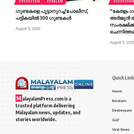
DESHEEYAM
KERALAM
DESHEEYA
ഗുണ്ടകളെ പൂട്ടാനുറച്ച് പോലീസ്,
“കേരളം ഗ
പട്ടികയിൽ 300 ഗുണ്ടകൾ
അർജുൻ ആ
സംരക്ഷിക്
August 9, 2026
ചെന്നിത്ത
August 9, 202
Quick Link
Home
M
alayalamPress.com
is a
Keralam
trusted platform delivering
Desheeyam
Malayalam news, updates, and
stories worldwide.
Gulf
Viral News