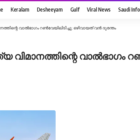
e
Keralam
Desheeyam
Gulf
Viral News
Saudi Info
്തിന്റെ വാൽഭാഗം റൺവേയിലിടിച്ചു; ഒഴിവായത് വൻ ദുരന്തം
 വിമാനത്തിന്റെ വാൽഭാഗം റൺവ