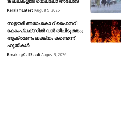
ജില്ലകളിൽ യെല്ലോ അലേർട്
Keralam
Latest
August 9, 2026
സഊദി അരാംകൊ റിഫൈനറി
കോംപ്ലക്സിൽ വൻ തീപിടുത്തം;
ആക്രമണം ലക്ഷ്യം കണ്ടെന്ന്
ഹൂതികൾ
Breaking
Gulf
Saudi
August 9, 2026