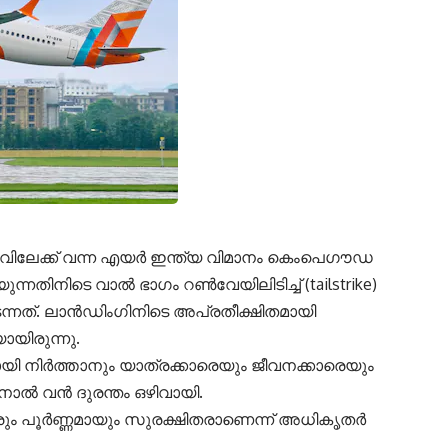
വിലേക്ക് വന്ന എയർ ഇന്ത്യ വിമാനം കെംപെഗൗഡ
്നതിനിടെ വാൽ ഭാഗം റൺവേയിലിടിച്ച് (tailstrike)
്നത്. ലാൻഡിംഗിനിടെ അപ്രതീക്ഷിതമായി
യിരുന്നു.
ി നിർത്താനും യാത്രക്കാരെയും ജീവനക്കാരെയും
നാൽ വൻ ദുരന്തം ഒഴിവായി.
കാരും പൂർണ്ണമായും സുരക്ഷിതരാണെന്ന് അധികൃതർ