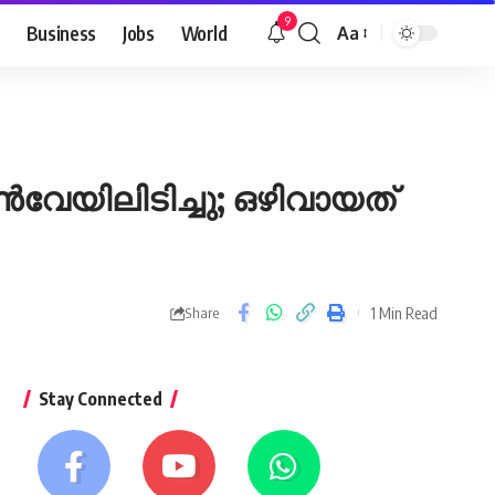
9
Business
Jobs
World
Aa
Font
Resizer
േയിലിടിച്ചു; ഒഴിവായത്
1 Min Read
Share
Stay Connected