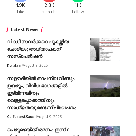
1.9K
2.9K
11K
Like
Subscribe
Follow
Latest News
വി ഡി സവര്‍ക്കറെ പുകഴ്ത്തിയ
ചോദ്യം; അധ്യാപകന്
സസ്പെന്‍ഷന്‍
Keralam
August 9, 2026
സഊദിയിൽ താപനില വീണ്ടും
ഉയരും, വിവിധ ഭാഗങ്ങളിൽ
ഇടിമിന്നലിനും
വെള്ളപ്പൊക്കത്തിനും
സാധ്യതയുണ്ടെന്ന് പ്രവചനം
Gulf
Latest
Saudi
August 9, 2026
പെരുമഴയ്ക്ക് ശമനം; ഇന്ന് 7