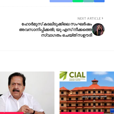
NEXT ARTICLE
ഹോര്‍മുസ് കടലിടുക്കിലെ സംഘര്‍ഷം
അവസാനിപ്പിക്കല്‍; യു എസ് നീക്കത്തെ
സ്വാഗതം ചെയ്ത് സഊദി