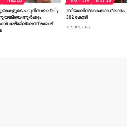
M
KERALAM
DESHEEYAM
KERALAM
ുണ്ടകളുടെ പറുദീസയല്ല”;
സിയാലിന് റെക്കോഡ് ലാഭം; 
യങ്കിയെ ആർക്കും
502 കോടി
കാൻ കഴിയില്ലെന്ന് രമേശ്
August 9, 2026
ല
6