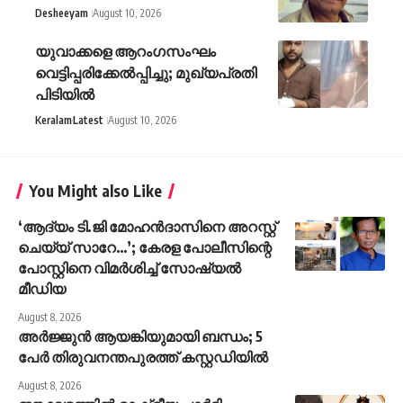
Desheeyam
August 10, 2026
യുവാക്കളെ ആറംഗസംഘം
വെട്ടിപ്പരിക്കേൽപ്പിച്ചു; മുഖ്യപ്രതി
പിടിയിൽ
Keralam
Latest
August 10, 2026
You Might also Like
‘ആദ്യം ടി.ജി മോഹന്‍ദാസിനെ അറസ്റ്റ്
ചെയ്യ് സാറേ…’; കേരള പോലീസിന്റെ
പോസ്റ്റിനെ വിമര്‍ശിച്ച് സോഷ്യല്‍
മീഡിയ
August 8, 2026
അർജ്ജുൻ ആയങ്കിയുമായി ബന്ധം; 5
പേർ തിരുവനന്തപുരത്ത് കസ്റ്റഡിയിൽ
August 8, 2026