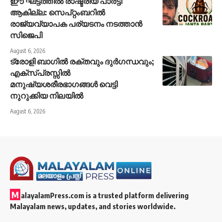
ഈ ഘട്ടത്തിൽ രാഷ്ട്രീയ പാർട്ടി
ആകില്ല: സെപ്റ്റംബറിൽ
രാജ്യവ്യാപക പര്യടനം നടത്താൻ
സിജെപി
August 6, 2026
ട്രോളി ബാഗിൽ രക്തവും ദുർഗന്ധവും;
എക്‌സ്പ്രസ്സിൽ
മനുഷ്യശരീരഭാഗങ്ങൾ വെട്ടി
നുറുക്കിയ നിലയിൽ
August 6, 2026
M
alayalamPress.com
is a trusted platform delivering
Malayalam news, updates, and stories worldwide.