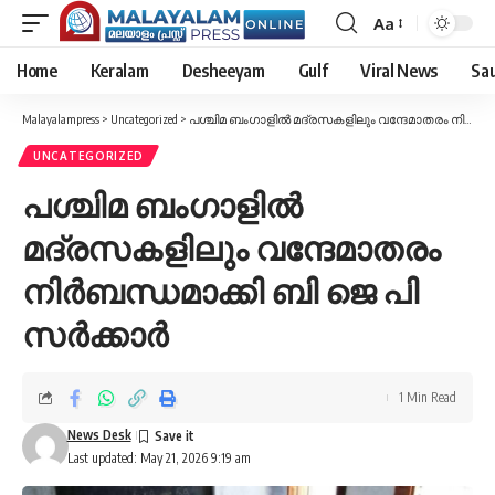
Aa
Font
Resizer
Home
Keralam
Desheeyam
Gulf
Viral News
Sau
Malayalampress
>
Uncategorized
>
പശ്ചിമ ബംഗാളില്‍ മദ്രസകളിലും വന്ദേമാതരം നിര്‍ബന്ധമാക്കി ബി ജെ പി സര്‍ക്കാര്‍
UNCATEGORIZED
പശ്ചിമ ബംഗാളില്‍
മദ്രസകളിലും വന്ദേമാതരം
നിര്‍ബന്ധമാക്കി ബി ജെ പി
സര്‍ക്കാര്‍
1 Min Read
News Desk
Last updated: May 21, 2026 9:19 am