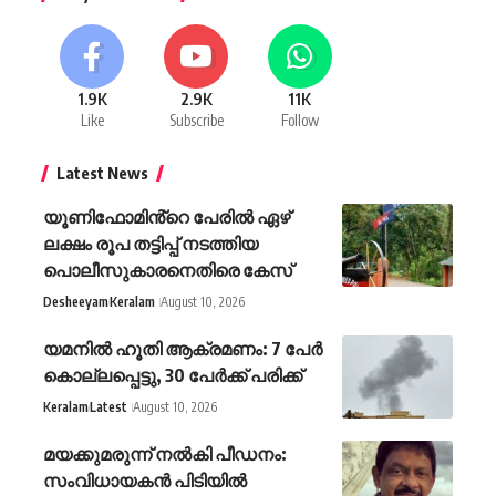
1.9K
2.9K
11K
Like
Subscribe
Follow
Latest News
യൂണിഫോമിൻ്റെ പേരിൽ ഏഴ്
ലക്ഷം രൂപ തട്ടിപ്പ് നടത്തിയ
പൊലീസുകാരനെതിരെ കേസ്
Desheeyam
Keralam
August 10, 2026
യമനിൽ ഹൂതി ആക്രമണം: 7 പേർ
കൊല്ലപ്പെട്ടു, 30 പേർക്ക് പരിക്ക്
Keralam
Latest
August 10, 2026
മയക്കുമരുന്ന് നൽകി പീഡനം:
സംവിധായകൻ പിടിയിൽ