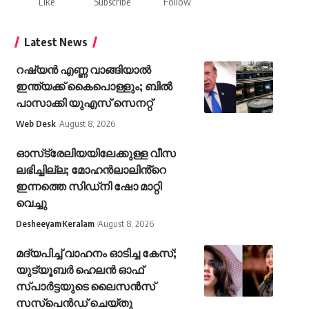
Like
Subscribe
Follow
Latest News
റഷ്യൻ എണ്ണ വാങ്ങിയാൽ
ഇന്ത്യക്ക് കൈപൊള്ളും; ബിൽ
പാസാക്കി യുഎസ് സെനറ്റ്
Web Desk
August 8, 2026
ഓസ്‌ട്രേലിയയിലേക്കുള്ള വീസ
ലഭിച്ചില്ല; മോഹൻലാലിൻ്റെ
ഇന്നത്തെ സിഡ്നി ഷോ മാറ്റി
വെച്ചു
Desheeyam
Keralam
August 8, 2026
മദ്യപിച്ച് വാഹനം ഓടിച്ച കേസ്;
യുട്യൂബര്‍ ഹെലന്‍ ഓഫ്
സ്പാര്‍ട്ടയുടെ ലൈസന്‍സ്
സസ്പെന്‍ഡ് ചെയ്തു