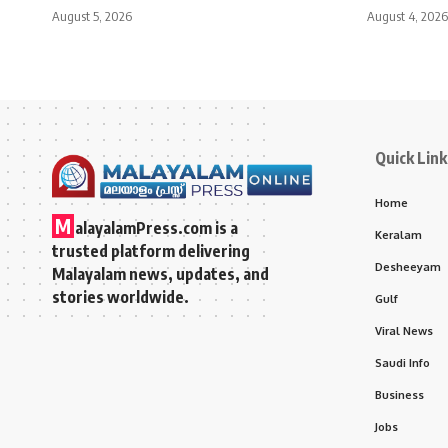
August 5, 2026
August 4, 2026
Quick Link
Home
M
alayalamPress.com
is a
Keralam
trusted platform delivering
Desheeyam
Malayalam news, updates, and
stories worldwide.
Gulf
Viral News
Saudi Info
Business
Jobs