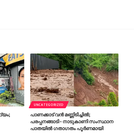
UNCATEGORIZED
്യം;
പാണക്കാട് വൻ മണ്ണിടിച്ചിൽ;
പരപ്പനങ്ങാടി – നാടുകാണി സംസ്ഥാന
പാതയിൽ ഗതാഗതം പൂർണമായി