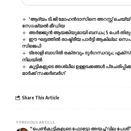
‘ആദ്യം ടി.ജി മോഹന്‍ദാസിനെ അറസ്റ്റ് ചെയ്യ് 
സോഷ്യല്‍ മീഡിയ
അർജ്ജുൻ ആയങ്കിയുമായി ബന്ധം; 5 പേർ തിരുവ
ഈ ഘട്ടത്തിൽ രാഷ്ട്രീയ പാർട്ടി ആകില്ല: സ
സിജെപി
ട്രോളി ബാഗിൽ രക്തവും ദുർഗന്ധവും; എക്‌സ്പ
നിലയിൽ
കുട്ടികളുടെ അശ്ലീല ഉള്ളടക്കങ്ങൾ പ്രചരിപ്പിക
മാർക്ക് സക്കർബർഗ്
Share This Article
PREVIOUS ARTICLE
“പെൺകുട്ടികളുടെ ഫോട്ടോ അയച്ച് വില പേശി”