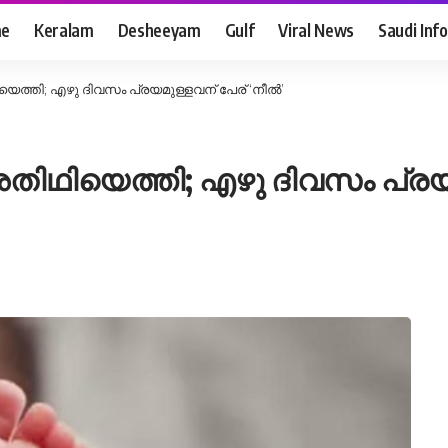
e
Keralam
Desheeyam
Gulf
Viral News
Saudi Info
െത്തി; എഴു ദിവസം പ്രയമുള്ളവന് പേര് ‘നീല്‍’
തിഥിയെത്തി; എഴു ദിവസം പ്രയമു