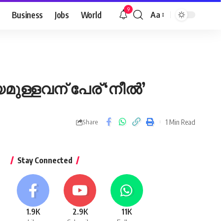
9
Business
Jobs
World
Aa
Font
Resizer
ള്ളവന് പേര് ‘നീല്‍’
1 Min Read
Share
Stay Connected
1.9K
2.9K
11K