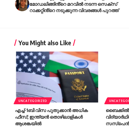
മോഡലിങ്ങിൻ്റെ മറവിൽ നടന്ന സെക്സ്
റാക്കറ്റിൻ്റെ നടുക്കുന്ന വിവരങ്ങൾ പുറത്ത്
You Might also Like
UNCATEGORIZED
UNCATEGO
എച്ച്-1ബി വിസ പുതുക്കാൻ അധിക
ബൈക്കിൽ ‘റ
ഫീസ്; ഇന്ത്യൻ തൊഴിലാളികൾ
വിദ്യാർ
ആശങ്കയിൽ
സസ്പെൻഡ