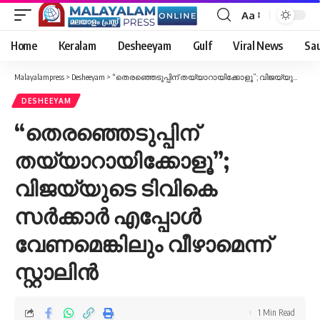
Aa
Font
Resizer
Home
Keralam
Desheeyam
Gulf
Viral News
Sau
Malayalampress
>
Desheeyam
>
“തെരഞ്ഞെടുപ്പിന് തയ്യാറായിക്കോളൂ”; വിജയ്‌യുടെ ടിവികെ സര്‍ക്കാര്‍ എപ്പോള്‍ വേണമെങ്കിലും വീഴാമെന്ന് സ്റ്റാലിന്‍
DESHEEYAM
“തെരഞ്ഞെടുപ്പിന്
തയ്യാറായിക്കോളൂ”;
വിജയ്‌യുടെ ടിവികെ
സര്‍ക്കാര്‍ എപ്പോള്‍
വേണമെങ്കിലും വീഴാമെന്ന്
സ്റ്റാലിന്‍
1 Min Read