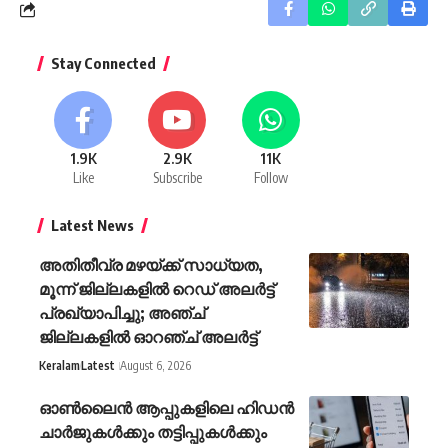
Stay Connected
1.9K
2.9K
11K
Like
Subscribe
Follow
Latest News
അതിതീവ്ര മഴയ്ക്ക് സാധ്യത,
മൂന്ന് ജില്ലകളിൽ റെഡ് അലർട്ട്
പ്രഖ്യാപിച്ചു; അഞ്ച്
ജില്ലകളിൽ ഓറഞ്ച് അലർട്ട്
Keralam
Latest
August 6, 2026
ഓൺലൈൻ ആപ്പുകളിലെ ഹിഡൻ
ചാർജുകൾക്കും തട്ടിപ്പുകൾക്കും