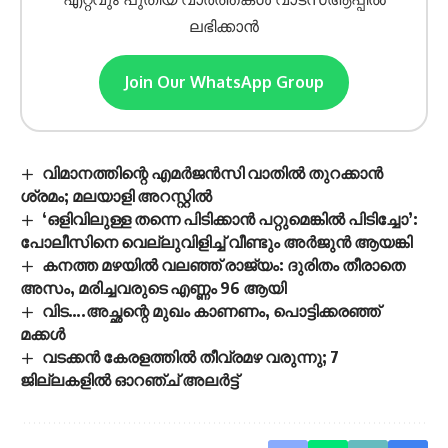
ലഭിക്കാൻ
Join Our WhatsApp Group
വിമാനത്തിന്റെ എമർജൻസി വാതിൽ തുറക്കാൻ
ശ്രമം; മലയാളി അറസ്റ്റിൽ
‘ഒളിവിലുള്ള തന്നെ പിടിക്കാൻ പറ്റുമെങ്കിൽ പിടിച്ചോ’:
പോലീസിനെ വെല്ലുവിളിച്ച് വീണ്ടും അർജുൻ ആയങ്കി
കനത്ത മഴയില്‍ വലഞ്ഞ് രാജ്യം: ദുരിതം തീരാതെ
അസം, മരിച്ചവരുടെ എണ്ണം 96 ആയി
വിട….അച്ഛന്റെ മുഖം കാണണം, പൊട്ടിക്കരഞ്ഞ്
മക്കൾ
വടക്കൻ കേരളത്തിൽ തീവ്രമഴ വരുന്നു; 7
ജില്ലകളിൽ ഓറഞ്ച് അലർട്ട്